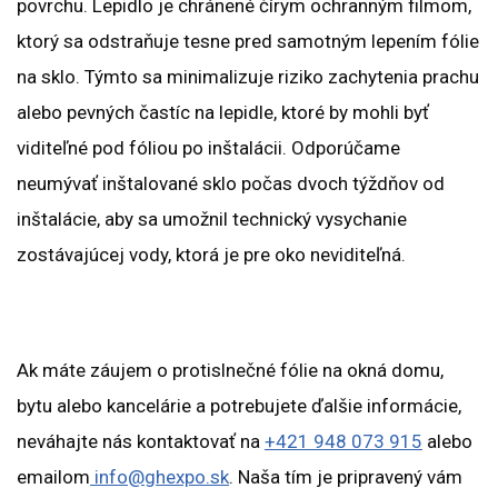
povrchu. Lepidlo je chránené čírym ochranným filmom,
ktorý sa odstraňuje tesne pred samotným lepením fólie
na sklo. Týmto sa minimalizuje riziko zachytenia prachu
alebo pevných častíc na lepidle, ktoré by mohli byť
viditeľné pod fóliou po inštalácii. Odporúčame
neumývať inštalované sklo počas dvoch týždňov od
inštalácie, aby sa umožnil technický vysychanie
zostávajúcej vody, ktorá je pre oko neviditeľná.
Ak máte záujem o protislnečné fólie na okná domu,
bytu alebo kancelárie a potrebujete ďalšie informácie,
neváhajte nás kontaktovať na
+421 948 073 915
alebo
emailom
info@ghexpo.sk
. Naša tím je pripravený vám