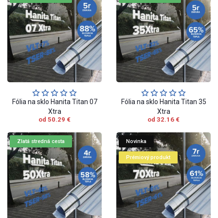
Fólia na sklo Hanita Titan 07
Fólia na sklo Hanita Titan 35
Xtra
Xtra
od 50.29 €
od 32.16 €
Zlatá stredná cesta
Novinka
Prémiový produkt