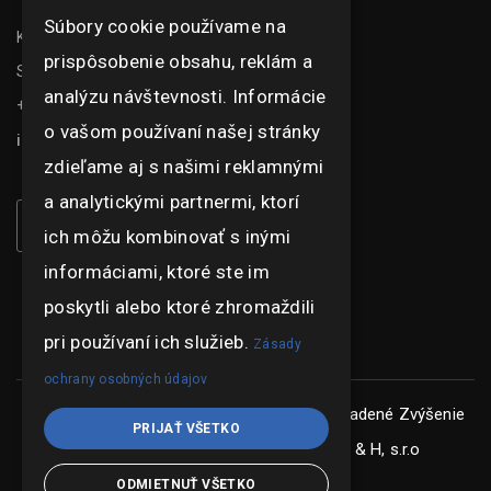
Súbory cookie používame na
Kasarenská 1504/51
prispôsobenie obsahu, reklám a
Senica 905 01
analýzu návštevnosti. Informácie
+421 948 073 915
o vašom používaní našej stránky
info@ghexpo.sk
zdieľame aj s našimi reklamnými
a analytickými partnermi, ktorí
ich môžu kombinovať s inými
informáciami, ktoré ste im
poskytli alebo ktoré zhromaždili
pri používaní ich služieb.
Zásady
ochrany osobných údajov
Copyright © ghexpo 2026, všetky práva vyhradené
Zvýšenie
PRIJAŤ VŠETKO
konkurencieschopnosti spoločnosti G & H, s.r.o
ODMIETNUŤ VŠETKO