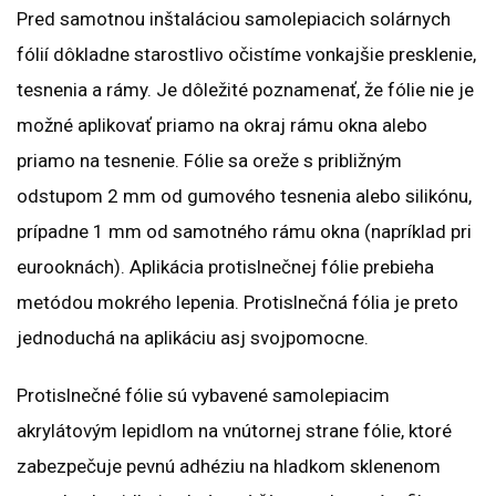
Pred samotnou inštaláciou samolepiacich solárnych
fólií dôkladne starostlivo očistíme vonkajšie presklenie,
tesnenia a rámy. Je dôležité poznamenať, že fólie nie je
možné aplikovať priamo na okraj rámu okna alebo
priamo na tesnenie. Fólie sa oreže s približným
odstupom 2 mm od gumového tesnenia alebo silikónu,
prípadne 1 mm od samotného rámu okna (napríklad pri
eurooknách). Aplikácia protislnečnej fólie prebieha
metódou mokrého lepenia. Protislnečná fólia je preto
jednoduchá na aplikáciu asj svojpomocne.
Protislnečné fólie sú vybavené samolepiacim
akrylátovým lepidlom na vnútornej strane fólie, ktoré
zabezpečuje pevnú adhéziu na hladkom sklenenom