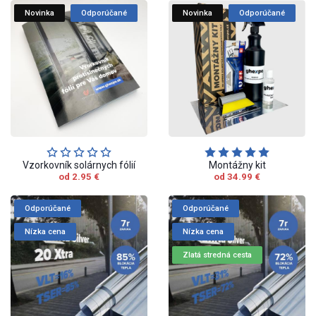
Novinka
Odporúčané
Novinka
Odporúčané
Vzorkovník solárnych fólií
Montážny kit
od 2.95 €
od 34.99 €
Odporúčané
Odporúčané
Nízka cena
Nízka cena
Zlatá stredná cesta