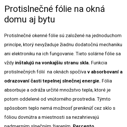
Protislnečné fólie na okná
domu aj bytu
Protislnečné okenné fólie sú založené na jednoduchom
princípe, ktorý nevyžaduje žiadnu dodatočnú mechaniku
ani elektroniku na ich fungovanie. Tieto solárne fólie sa
vždy
inštalujú na vonkajšiu stranu skla.
Funkcia
protislnečných fólií na oknách spočíva
v absorbovaní a
odrazovaní časti tepelnej slnečnej energie.
Fólia
absorbuje a odráža určité množstvo tepla, ktoré je
potom oddelené od vnútorného prostredia. Týmto
spôsobom teplo nemá možnosť preniknúť cez sklo s
fóliou dovnútra a miestnosti sa nezahrievajú
nadmerným slnečným žiarením.
Percento