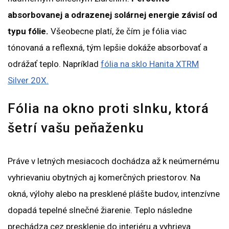
absorbovanej a odrazenej solárnej energie závisí od
typu fólie.
Všeobecne platí, že čím je fólia viac
tónovaná a reflexná, tým lepšie dokáže absorbovať a
odrážať teplo. Napríklad
fólia na sklo Hanita XTRM
Silver 20X.
Fólia na okno proti slnku, ktorá
šetrí vašu peňaženku
Práve v letných mesiacoch dochádza až k neúmernému
vyhrievaniu obytných aj komerčných priestorov. Na
okná, výlohy alebo na presklené plášte budov, intenzívne
dopadá tepelné slnečné žiarenie. Teplo následne
prechádza cez presklenie do interiéru a vyhrieva