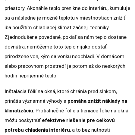
priestory. Akonáhle teplo prenikne do interiéru, kumuluje
sa a následne je možné teplotu v miestnostiach znížiť
iba použitím chladiacej klimatizačnej techniky.
Zjednodušene povedané, pokiaľ sa nám teplo dostane
dovnútra, nemôžeme toto teplo nijako dostať
prirodzene von, kým sa vonku neochladí. V domácom
alebo pracovnom prostredí je potom až do neskorých
hodín nepríjemné teplo.
Inštalácia fólií na okná, ktoré chránia pred slnkom,
prináša významné výhody a
pomáha znížiť náklady na
klimatizáciu
. Protislnečné fólie a tieniace fólie na okná
môžu poskytnúť
efektívne riešenie pre celkovú
potrebu chladenia interiéru
, a to bez nutnosti