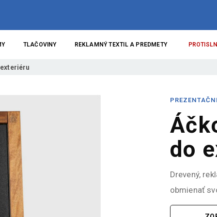
MY
TLAČOVINY
REKLAMNÝ TEXTIL A PREDMETY
PROTISLN
 exteriéru
PREZENTAČN
Áčko
do e
Drevený, rek
obmienať sv
ZO