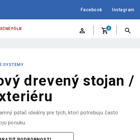
Facebook
Instagram
EČNÉ FÓLIE
0
É SYSTÉMY
vý drevený stojan /
xteriéru
lamný pútač ideálny pre tých, ktorí potrebuju často
oju ponuku.
BRAZIŤ PODROBNOSTI