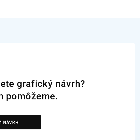
H
ete grafický návrh?
m pomôžeme.
M NÁVRH