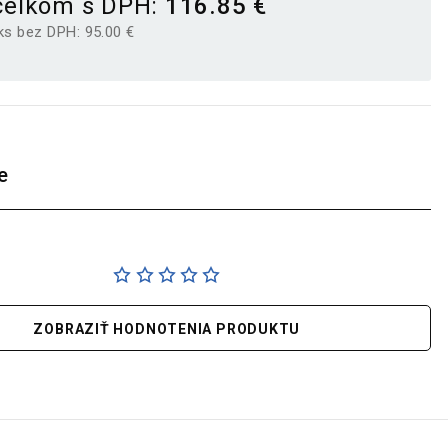
celkom s DPH:
116.85 €
ks bez DPH:
95.00 €
e
ZOBRAZIŤ HODNOTENIA PRODUKTU