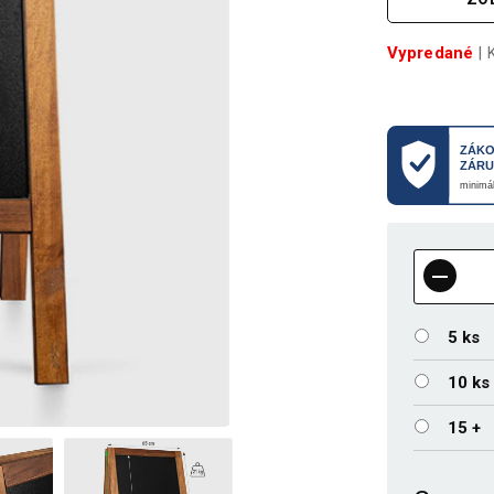
Vypredané
| 
5 ks
10 ks
15 +