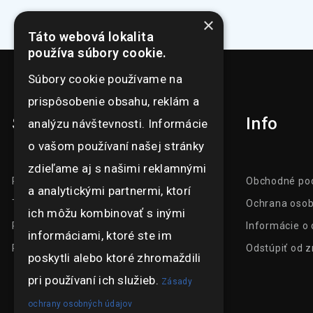
×
Táto webová lokalita
používa súbory cookie.
Súbory cookie používame na
prispôsobenie obsahu, reklám a
Sortiment
Info
analýzu návštevnosti. Informácie
o vašom používaní našej stránky
zdieľame aj s našimi reklamnými
Prezentačné systémy
Obchodné po
a analytickými partnermi, ktorí
Tlačoviny
Ochrana osob
ich môžu kombinovať s inými
Reklamný textil a predmety
Informácie o
informáciami, ktoré ste im
Protislnečné fólie
Odstúpiť od 
poskytli alebo ktoré zhromaždili
pri používaní ich služieb.
Zásady
ochrany osobných údajov