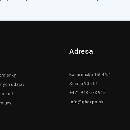
Adresa
Kasarenská 1504/51
dmienky
Senica 905 01
ných údajov
+421 948 073 915
 dodaní
info@ghexpo.sk
zmluvy