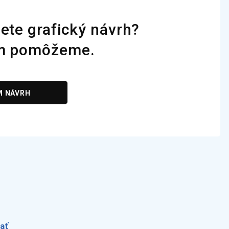
H
ete grafický návrh?
m pomôžeme.
M NÁVRH
ať