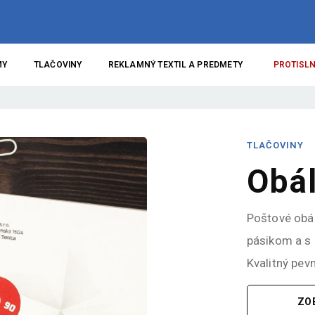
MY
TLAČOVINY
REKLAMNÝ TEXTIL A PREDMETY
PROTISLN
TLAČOVINY
Obál
Poštové obá
pásikom a s 
Kvalitný pevn
ZO