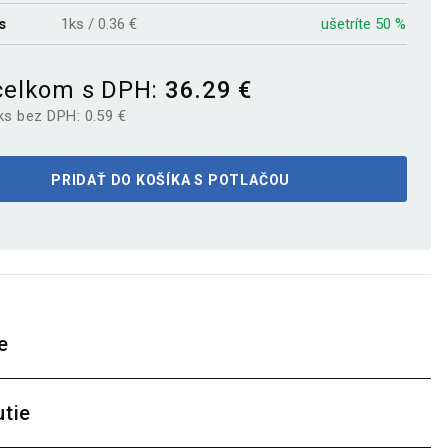
s
1ks / 0.36 €
ušetríte 50 %
celkom s DPH:
36.29 €
ks bez DPH:
0.59 €
PRIDAŤ DO KOŠÍKA S POTLAČOU
e
utie