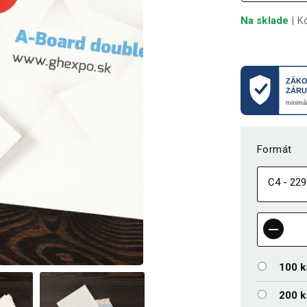
Na sklade
| K
Formát
100 k
200 k