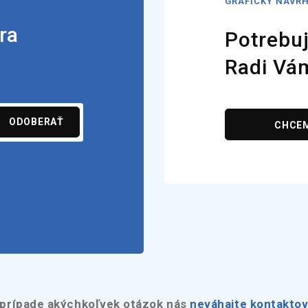
GRAFICKÝ NÁVR
ra
Potrebuj
Radi Vá
ODOBERAŤ
CHCE
 prípade akýchkoľvek otázok nás
neváhajte kontaktov