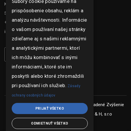
Súbory cookie používame na
Kasarenská 1504/51
prispôsobenie obsahu, reklám a
Senica 905 01
analýzu návštevnosti. Informácie
+421 948 073 915
o vašom používaní našej stránky
info@ghexpo.sk
zdieľame aj s našimi reklamnými
a analytickými partnermi, ktorí
ich môžu kombinovať s inými
informáciami, ktoré ste im
poskytli alebo ktoré zhromaždili
pri používaní ich služieb.
Zásady
ochrany osobných údajov
Copyright © ghexpo 2026, všetky práva vyhradené
Zvýšenie
PRIJAŤ VŠETKO
konkurencieschopnosti spoločnosti G & H, s.r.o
ODMIETNUŤ VŠETKO