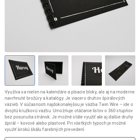
Využíva sa nielen na kalendáre a písacie bloky, ale aj na moderne
navrhnuté brožúry a katalógy. Je viacero druhov špirálových
väzieb. V súčasnosti najdokonalejšou je väzba Twin Wire – ide o
dvojitú kružkovú väzbu. Umožňuje otáčanie listov o 360 stupňov
bez posunutia stránok. Je možné stále využiť ale aj ďalšie druhy
špirál – kovové alebo plastové. Pri všetkých typoch je možné
využiť širokú škálu farebných prevedení.