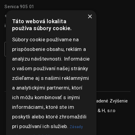
Senica 905 01
×
+421 948 073 915
Táto webová lokalita
info@ghexpo.sk
používa súbory cookie.
Súbory cookie používame na
prispôsobenie obsahu, reklám a
analýzu návštevnosti. Informácie
o vašom používaní našej stránky
zdieľame aj s našimi reklamnými
a analytickými partnermi, ktorí
ich môžu kombinovať s inými
Copyright © ghexpo 2026, všetky práva vyhradené
Zvýšenie
informáciami, ktoré ste im
konkurencieschopnosti spoločnosti G & H, s.r.o
poskytli alebo ktoré zhromaždili
pri používaní ich služieb.
Zásady