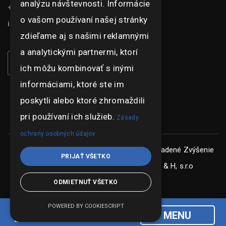
analýzu návštevnosti. Informácie
+421 948 073 915
o vašom používaní našej stránky
info@ghexpo.sk
zdieľame aj s našimi reklamnými
a analytickými partnermi, ktorí
ich môžu kombinovať s inými
informáciami, ktoré ste im
poskytli alebo ktoré zhromaždili
pri používaní ich služieb.
Zásady
ochrany osobných údajov
Copyright © ghexpo 2026, všetky práva vyhradené
Zvýšenie
PRIJAŤ VŠETKO
konkurencieschopnosti spoločnosti G & H, s.r.o
ODMIETNUŤ VŠETKO
POWERED BY COOKIESCRIPT
MENU