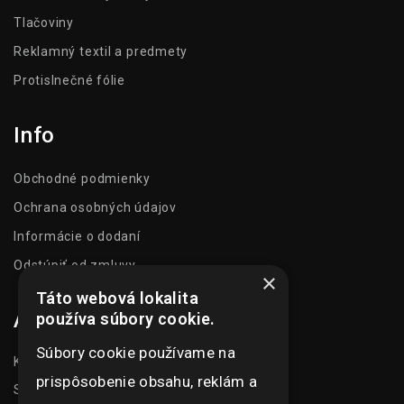
Tlačoviny
Reklamný textil a predmety
Protislnečné fólie
Info
Obchodné podmienky
Ochrana osobných údajov
Informácie o dodaní
Odstúpiť od zmluvy
×
Táto webová lokalita
Adresa
používa súbory cookie.
Súbory cookie používame na
Kasarenská 1504/51
prispôsobenie obsahu, reklám a
Senica 905 01