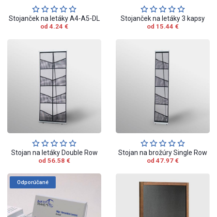
Stojanček na letáky A4-A5-DL
Stojanček na letáky 3 kapsy
od 4.24 €
od 15.44 €
Stojan na letáky Double Row
Stojan na brožúry Single Row
od 56.58 €
od 47.97 €
Odporúčané