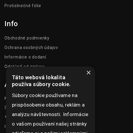
Protislnečné fólie
Info
Obchodné podmienky
Ochrana osobných údajov
Informácie o dodaní
Odstúpiť od zmluvy
×
Táto webová lokalita
Adresa
používa súbory cookie.
Súbory cookie používame na
Kasarenská 1504/51
prispôsobenie obsahu, reklám a
Senica 905 01
analýzu návštevnosti. Informácie
+421 948 073 915
o vašom používaní našej stránky
info@ghexpo.sk