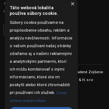
×
+421 948 073 915
Táto webová lokalita
info@ghexpo.sk
používa súbory cookie.
Súbory cookie používame na
prispôsobenie obsahu, reklám a
analýzu návštevnosti. Informácie
o vašom používaní našej stránky
zdieľame aj s našimi reklamnými
a analytickými partnermi, ktorí
ich môžu kombinovať s inými
Copyright © ghexpo 2026, všetky práva vyhradené
Zvýšenie
informáciami, ktoré ste im
konkurencieschopnosti spoločnosti G & H, s.r.o
poskytli alebo ktoré zhromaždili
pri používaní ich služieb.
Zásady
ochrany osobných údajov