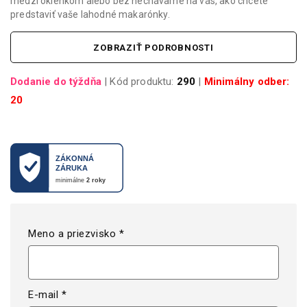
medzi okienkom alebo bez nechávame na vás, ako chcete
predstaviť vaše lahodné makarónky.
ZOBRAZIŤ PODROBNOSTI
Dodanie do týždňa
| Kód produktu:
290
|
Minimálny odber:
20
Meno a priezvisko *
E-mail *