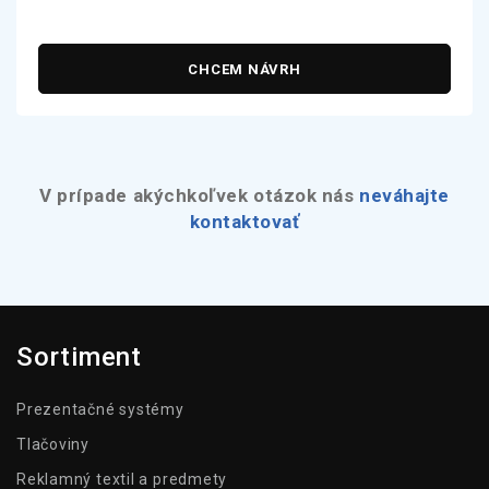
CHCEM NÁVRH
V prípade akýchkoľvek otázok nás
neváhajte
kontaktovať
Sortiment
Prezentačné systémy
Tlačoviny
Reklamný textil a predmety