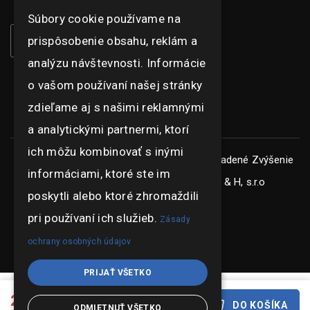
Súbory cookie používame na
prispôsobenie obsahu, reklám a
analýzu návštevnosti. Informácie
o vašom používaní našej stránky
zdieľame aj s našimi reklamnými
a analytickými partnermi, ktorí
ich môžu kombinovať s inými
Copyright © ghexpo 2026, všetky práva vyhradené
Zvýšenie
informáciami, ktoré ste im
konkurencieschopnosti spoločnosti G & H, s.r.o
poskytli alebo ktoré zhromaždili
pri používaní ich služieb.
Zásady
ochrany osobných údajov
PRIJAŤ VŠETKO
24.35 €
DO KOŠÍKA
ODMIETNUŤ VŠETKO