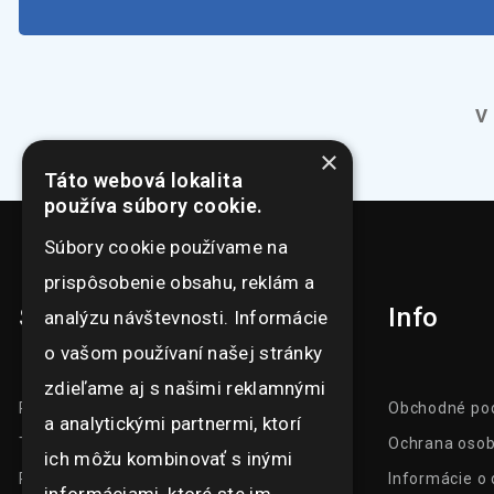
V
×
Táto webová lokalita
používa súbory cookie.
Súbory cookie používame na
prispôsobenie obsahu, reklám a
Sortiment
Info
analýzu návštevnosti. Informácie
o vašom používaní našej stránky
zdieľame aj s našimi reklamnými
Prezentačné systémy
Obchodné po
a analytickými partnermi, ktorí
Tlačoviny
Ochrana osob
ich môžu kombinovať s inými
Reklamný textil a predmety
Informácie o