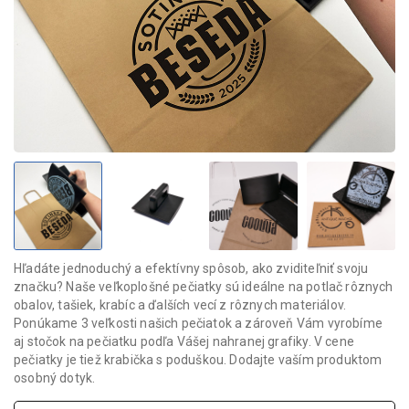
Hľadáte jednoduchý a efektívny spôsob, ako zviditeľniť svoju
značku? Naše veľkoplošné pečiatky sú ideálne na potlač rôznych
obalov, tašiek, krabíc a ďalších vecí z rôznych materiálov.
Ponúkame 3 veľkosti našich pečiatok a zároveň Vám vyrobíme
aj stočok na pečiatku podľa Vášej nahranej grafiky. V cene
pečiatky je tiež krabička s poduškou. Dodajte vaším produktom
osobný dotyk.